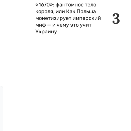
«1670»: фантомное тело
короля, или Как Польша
3
монетизирует имперский
миф — и чему это учит
Украину