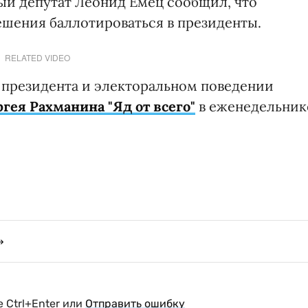
ый депутат Леонид Емец сообщил, что
шения баллотироваться в президенты.
RELATED VIDEO
 президента и электоральном поведении
гея Рахманина "Яд от всего"
в еженедельник
 Ctrl+Enter или
Отправить ошибку