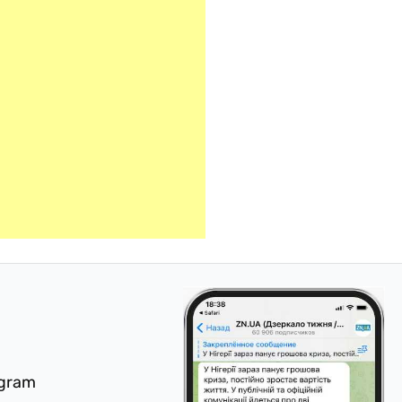
egram