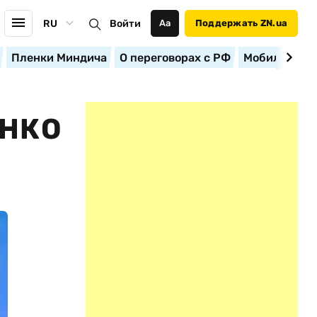
RU
Войти
Аа
Поддержать ZN.ua
Пленки Миндича
О переговорах с РФ
Мобилизация
ЕНКО