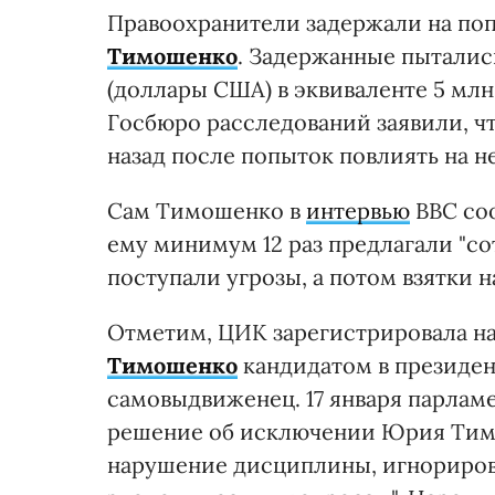
Правоохранители задержали на по
Тимошенко
. Задержанные пыталис
(доллары США) в эквиваленте 5 млн 
Госбюро расследований заявили, ч
назад после попыток повлиять на не
Сам Тимошенко в
интервью
ВВС соо
ему минимум 12 раз предлагали "со
поступали угрозы, а потом взятки 
Отметим, ЦИК зарегистрировала н
Тимошенко
кандидатом в президен
самовыдвиженец. 17 января парлам
решение об исключении Юрия Тимо
нарушение дисциплины, игнориро