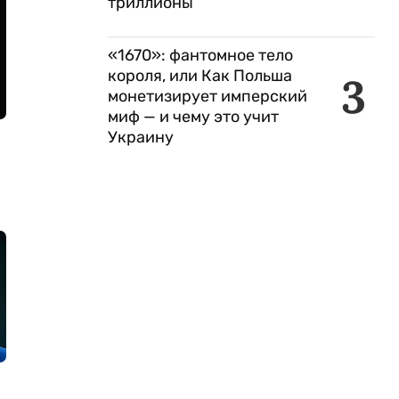
триллионы
«1670»: фантомное тело
короля, или Как Польша
3
монетизирует имперский
миф — и чему это учит
Украину