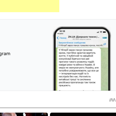
egram