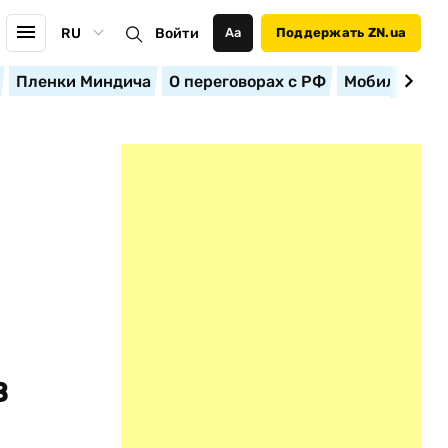
RU
Войти
Аа
Поддержать ZN.ua
Пленки Миндича
О переговорах с РФ
Мобилизация
в