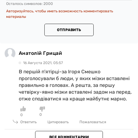
Осталось символов:
2000
Авторизуйтесь, чтобы иметь возможность комментировать
материалы
ОТПРАВИТЬ
Анатолій Грицай
16 Августа 2021, 05:57
В першій п'ятірці-за Ігоря Смешко
проголосували б люди, у яких мізки вставлені
правильно в головах. А решта, за першу
четвірку-явно мізки вставлені задом на перед.
отже сподіватися на краще майбутнє марно.
0
0
Ответить
Цитировать
Пожаловаться
ВСЕ КОММЕНТАРИИ