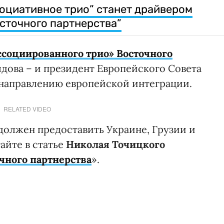
социативное трио” станет драйвером
сточного партнерства”
ссоциированного трио» Восточного
лдова – и президент Европейского Совета
направлению европейской интеграции.
RELATED VIDEO
должен предоставить Украине, Грузии и
айте в статье
Николая Точицкого
чного партнерства
».