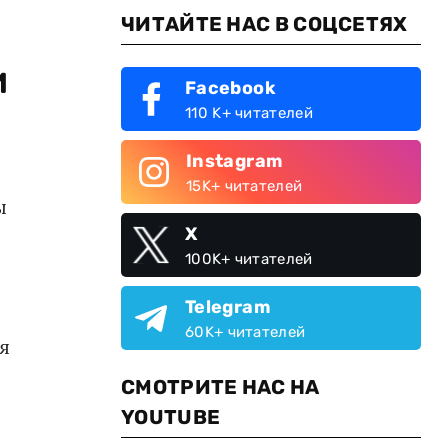
ЧИТАЙТЕ НАС В СОЦСЕТЯХ
и
Facebook
110 K+ читателей
Instagram
15K+ читателей
ы
X
100K+ читателей
Telegram
60K+ читателей
я
СМОТРИТЕ НАС НА
YOUTUBE