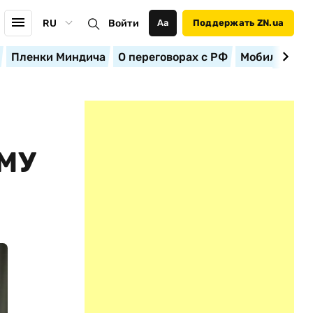
RU
Войти
Аа
Поддержать ZN.ua
Пленки Миндича
О переговорах с РФ
Мобилизация
МУ