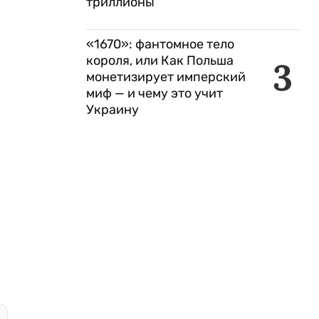
триллионы
«1670»: фантомное тело
короля, или Как Польша
3
монетизирует имперский
миф — и чему это учит
Украину