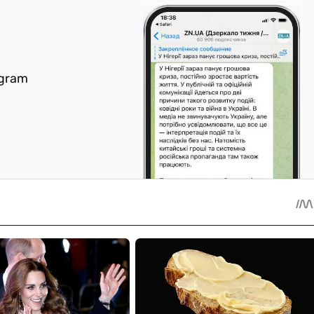
egram