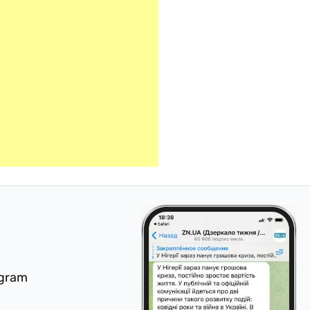
egram