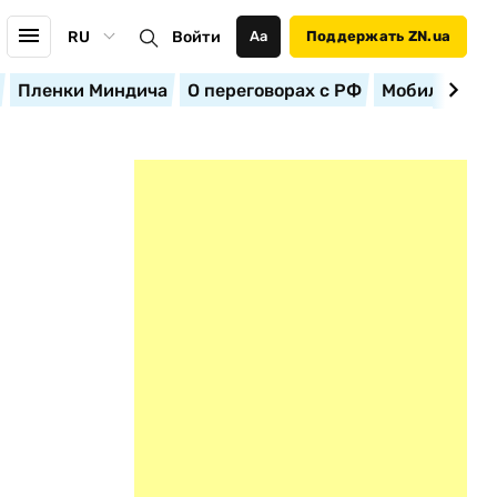
RU
Войти
Аа
Поддержать ZN.ua
Пленки Миндича
О переговорах с РФ
Мобилизация