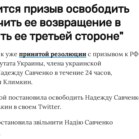
ится призыв освободить
чить ее возвращение в
ть ее третьей стороне"
 к уже
принятой резолюции
с призывом к РФ
утата Украины, члена украинской
дежду Савченко в течение 24 часов,
л Климкин.
ой постановила освободить Надежду Савченк
мкин в своем Twitter.
остановила звільнити Надію Савченко
o