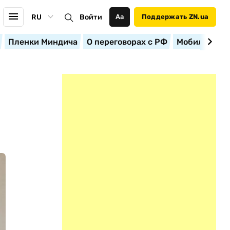
RU
Войти
Аа
Поддержать ZN.ua
Пленки Миндича
О переговорах с РФ
Мобилизация