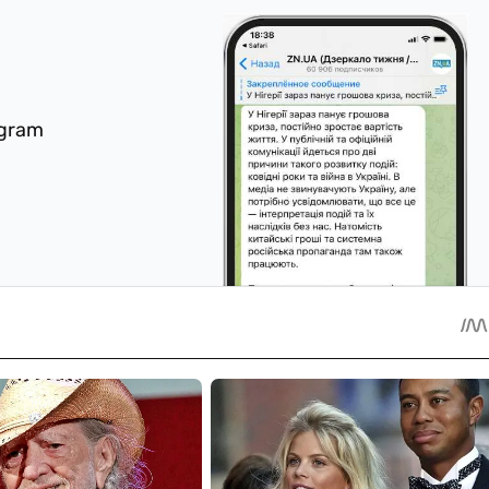
egram