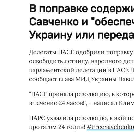
В поправке содерж
Савченко и "обеспе
Украину или переда
Делегаты ПАСЕ одобрили поправку
освободить летчицу, народного деп
парламентской делегации в ПАСЕ На
сообщает глава МИД Украины Паве
"ПАСЕ приняла резолюцию, в котор
в течение 24 часов!", - написал Кли
ПАРЄ ухвалила резолюцію, в якій п
протягом 24 годин!
#FreeSavchenk