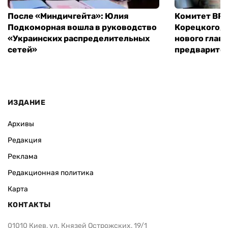
После «Миндичгейта»: Юлия
Комитет ВР 
Подкоморная вошла в руководство
Корецкого, 
«Украинских распределительных
нового глав
сетей»
предварите
ИЗДАНИЕ
Архивы
Редакция
Реклама
Редакционная политика
Карта
КОНТАКТЫ
01010 Киев, ул. Князей Острожских, 19/1