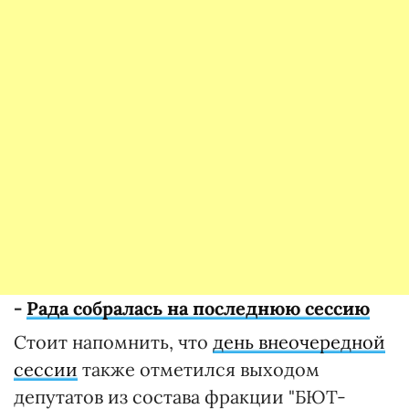
-
Рада собралась на последнюю сессию
Стоит напомнить, что
день внеочередной
сессии
также отметился выходом
депутатов из состава фракции "БЮТ-