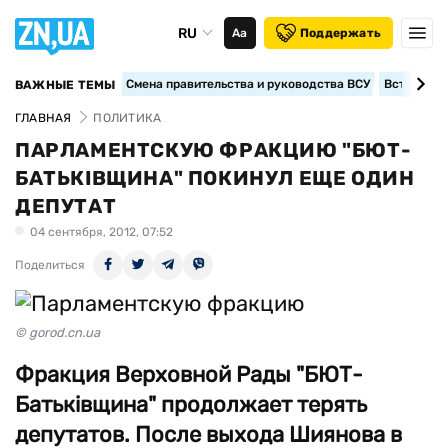
RU
Аа
Поддержать
Смена правительства и руководства ВСУ
Вступление
ВАЖНЫЕ ТЕМЫ
ГЛАВНАЯ
ПОЛИТИКА
ПАРЛАМЕНТСКУЮ ФРАКЦИЮ "БЮТ-
БАТЬКІВЩИНА" ПОКИНУЛ ЕЩЕ ОДИН
ДЕПУТАТ
04 сентября, 2012, 07:52
Поделиться
© gorod.cn.ua
Фракция Верховной Рады "БЮТ-
Батьківщина" продолжает терять
депутатов. После выхода Шиянова в