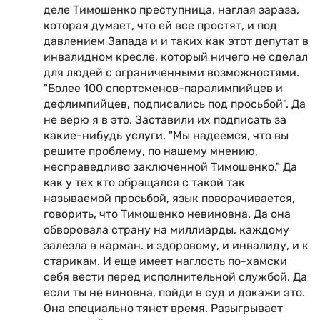
деле Тимошенко преступница, наглая зараза,
которая думает, что ей все простят, и под
давлением Запада и и таких как этот депутат в
инвалидном кресле, который ничего не сделал
для людей с ограниченными возможностями.
"Более 100 спортсменов-паралимпийцев и
дефлимпийцев, подписались под просьбой". Да
не верю я в это. Заставили их подписать за
какие-нибудь услуги. "Мы надеемся, что вы
решите проблему, по нашему мнению,
несправедливо заключенной Тимошенко." Да
как у тех кто обращался с такой так
называемой просьбой, язык поворачивается,
говорить, что Тимошенко невиновна. Да она
обворовала страну на миллиарды, каждому
залезла в карман. и здоровому, и инвалиду, и к
старикам. И еще имеет наглость по-хамски
себя вести перед исполнительной службой. Да
если ты не виновна, пойди в суд и докажи это.
Она специально тянет время. Разыгрывает