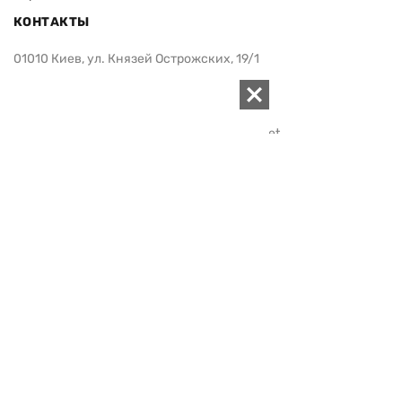
КОНТАКТЫ
01010 Киев, ул. Князей Острожских, 19/1
Телефон редакции:
+380 (44) 280-04-85
Электронная почта редакции:
zn94@ukr.net
Электронная почта службы новостей:
editor@zn.ua
СОЦСЕТИ
ПОДДЕРЖАТЬ ZN.UA
Поддержать независимую
журналистику!
ЗЕРКАЛО НЕДЕЛИ
не подводим с 1994-го года