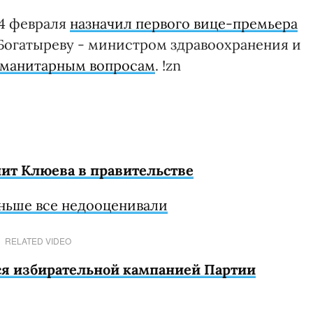
14 февраля
назначил первого вице-премьера
 Богатыреву - министром здравоохранения и
уманитарным вопросам
. !zn
енит Клюева в правительстве
аньше все недооценивали
RELATED VIDEO
ся избирательной кампанией Партии