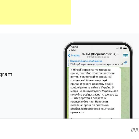
egram