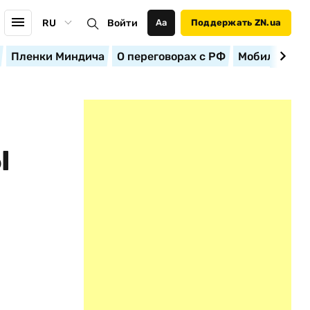
RU
Войти
Аа
Поддержать ZN.ua
Пленки Миндича
О переговорах с РФ
Мобилизация
Ы