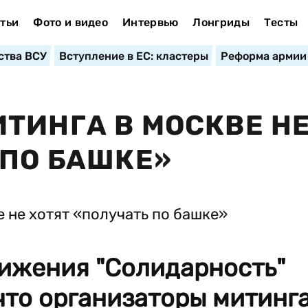
тьи
Фото и видео
Интервью
Лонгриды
Тесты
ства ВСУ
Вступление в ЕС: кластеры
Реформа армии
ТИНГА В МОСКВЕ Н
 ПО БАШКЕ»
вижения "Солидарность"
что организаторы митинг