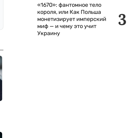
«1670»: фантомное тело
короля, или Как Польша
3
монетизирует имперский
миф — и чему это учит
Украину