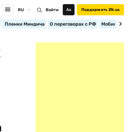
RU
Войти
Аа
Поддержать ZN.ua
Пленки Миндича
О переговорах с РФ
Мобилизация
Е
а