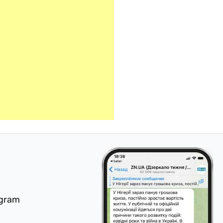
egram