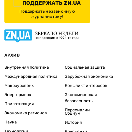
ПОДДЕРЖАТЬ ZN.UA
Поддержать независимую
журналистику!
ЗЕРКАЛО НЕДЕЛИ
не подводим с 1994-го года
АРХИВ
Внутренняя политика
Социальная защита
Международная политика
Зарубежная экономика
Макроуровень
Конфликт интересов
Энергорынок
Экономическая
безопасность
Приватизация
Персоналии
Экономика регионов
Социум
Наука
История
Технологии
Круг семьи