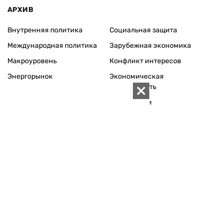
АРХИВ
Внутренняя политика
Социальная защита
Международная политика
Зарубежная экономика
Макроуровень
Конфликт интересов
Энергорынок
Экономическая
безопасность
Приватизация
Персоналии
Экономика регионов
Социум
Наука
История
Технологии
Круг семьи
Среда обитания
Туризм
Церковь
Собственность
Культура
Использование материалов «ZN.UA» разрешается при