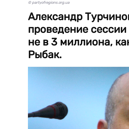
© partyofregions.org.ua
Александр Турчинов
проведение сессии 
не в 3 миллиона, к
Рыбак.