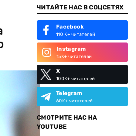
ЧИТАЙТЕ НАС В СОЦСЕТЯХ
Facebook
а
110 K+ читателей
р
Instagram
15K+ читателей
X
100K+ читателей
Telegram
60K+ читателей
СМОТРИТЕ НАС НА
YOUTUBE