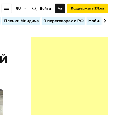
RU
Войти
Аа
Поддержать ZN.ua
Пленки Миндича
О переговорах с РФ
Мобилизация
ОЙ