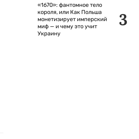
«1670»: фантомное тело
короля, или Как Польша
3
монетизирует имперский
миф — и чему это учит
Украину