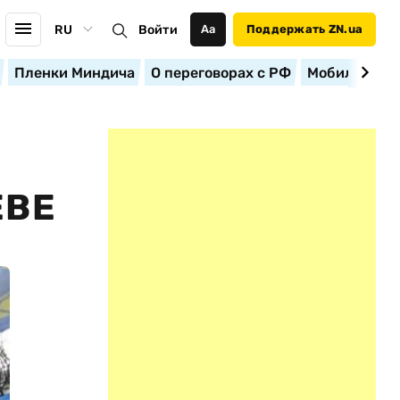
RU
Войти
Аа
Поддержать ZN.ua
Пленки Миндича
О переговорах с РФ
Мобилизация
ЕВЕ