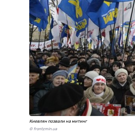
Киевлян позвали на митинг
© frontzmin.ua