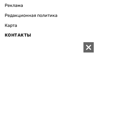
Реклама
Редакционная политика
Карта
КОНТАКТЫ
01010 Киев, ул. Князей Острожских, 19/1
Телефон редакции:
+380 (44) 280-04-85
Электронная почта редакции:
zn94@ukr.net
Электронная почта службы новостей:
editor@zn.ua
СОЦСЕТИ
ПОДДЕРЖАТЬ ZN.UA
Поддержать независимую