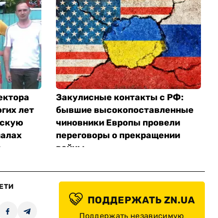
ектора
Закулисные контакты с РФ:
гих лет
бывшие высокопоставленные
йскую
чиновники Европы провели
налах
переговоры о прекращении
 —
войны
ЕТИ
ПОДДЕРЖАТЬ ZN.UA
Поддержать независимую