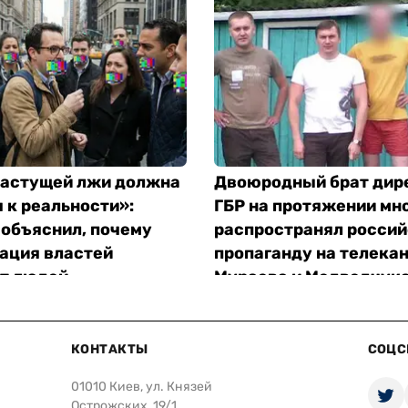
растущей лжи должна
Двоюродный брат дир
 к реальности»:
ГБР на протяжении мно
 объяснил, почему
распространял росси
ация властей
пропаганду на телека
т людей
Мураева и Медведчука
«Слідство.Інфо»
КОНТАКТЫ
СОЦС
01010 Киев, ул. Князей
Острожских, 19/1