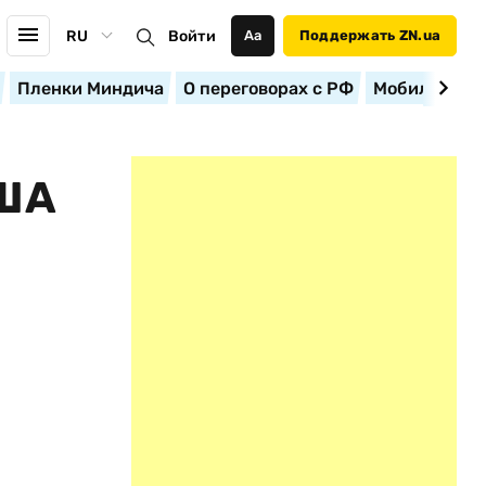
RU
Войти
Аа
Поддержать ZN.ua
Пленки Миндича
О переговорах с РФ
Мобилизация
ША