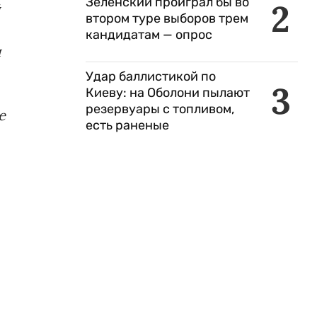
Зеленский проиграл бы во
2
й
втором туре выборов трем
кандидатам — опрос
и
Удар баллистикой по
3
Киеву: на Оболони пылают
резервуары с топливом,
е
есть раненые