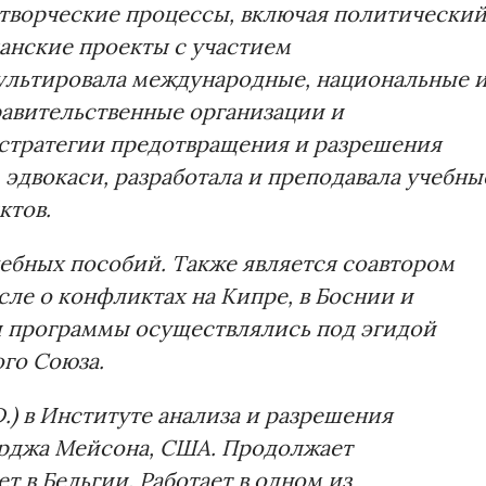
ротворческие процессы, включая политически
данские проекты с участием
ультировала международные, национальные 
авительственные организации и
 стратегии предотвращения и разрешения
эдвокаси, разработала и преподавала учебны
ктов.
чебных пособий. Также является соавтором
ле о конфликтах на Кипре, в Боснии и
и программы осуществлялись под эгидой
го Союза.
.) в Институте анализа и разрешения
рджа Мейсона, США. Продолжает
т в Бельгии. Работает в одном из