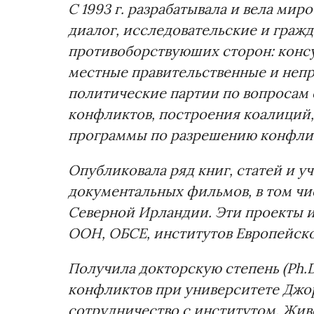
С 1993 г. разрабатывала и вела ми
диалог, исследовательские и граж
противоборствуюших сторон: конс
местные правительственные и непр
политические партии по вопросам
конфликтов, построения коалиций, 
программы по разрешению конфли
Опубликовала ряд книг, статей и у
документальных фильмов, в том чис
Северной Ирландии. Эти проекты 
ООН, ОБСЕ, институтов Европейско
Получила докторскую степень (Ph.D
конфликтов при университете Джо
сотрудничество с институтом. Живе