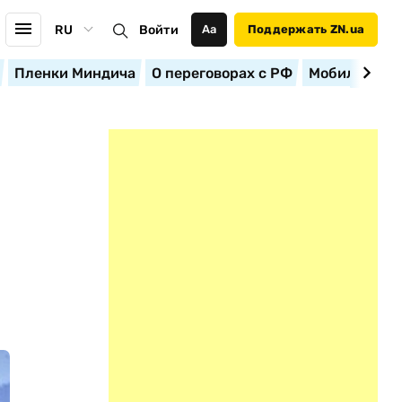
RU
Войти
Аа
Поддержать ZN.ua
Пленки Миндича
О переговорах с РФ
Мобилизация