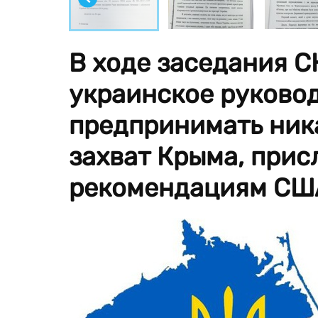
В ходе заседания С
украинское руково
предпринимать ника
захват Крыма, прис
рекомендациям США