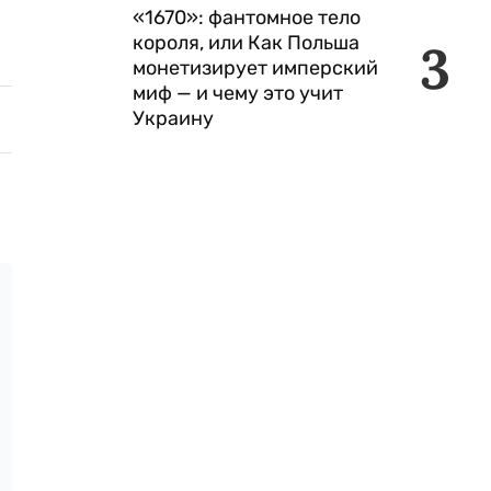
«1670»: фантомное тело
короля, или Как Польша
3
монетизирует имперский
миф — и чему это учит
Украину