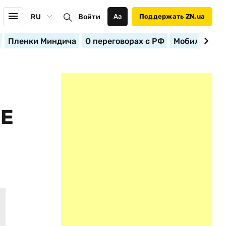
RU
Войти
Аа
Поддержать ZN.ua
Пленки Миндича
О переговорах с РФ
Мобилизация
ЛЕ