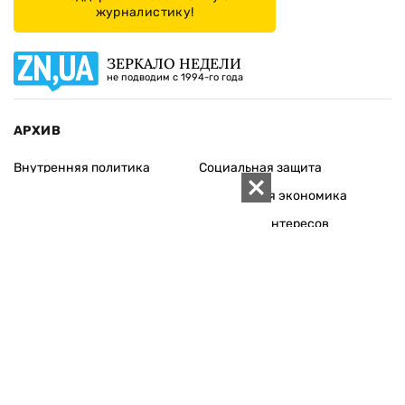
журналистику!
ЗЕРКАЛО НЕДЕЛИ
не подводим с 1994-го года
АРХИВ
Внутренняя политика
Социальная защита
Международная политика
Зарубежная экономика
Макроуровень
Конфликт интересов
Энергорынок
Экономическая
безопасность
Приватизация
Персоналии
Экономика регионов
Социум
Наука
История
Технологии
Круг семьи
Среда обитания
Туризм