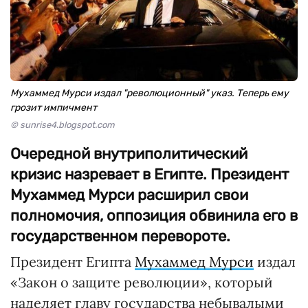
Мухаммед Мурси издал "революционный" указ. Теперь ему
грозит импичмент
© sunrise4.blogspot.com
Очередной внутриполитический
кризис назревает в Египте. Президент
Мухаммед Мурси расширил свои
полномочия, оппозиция обвинила его в
государственном перевороте.
Президент Египта
Мухаммед Мурси
издал
«Закон о защите революции», который
наделяет главу государства небывалыми