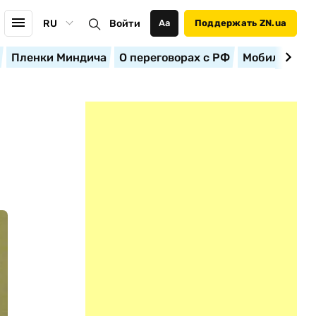
RU
Войти
Аа
Поддержать ZN.ua
Пленки Миндича
О переговорах с РФ
Мобилизация