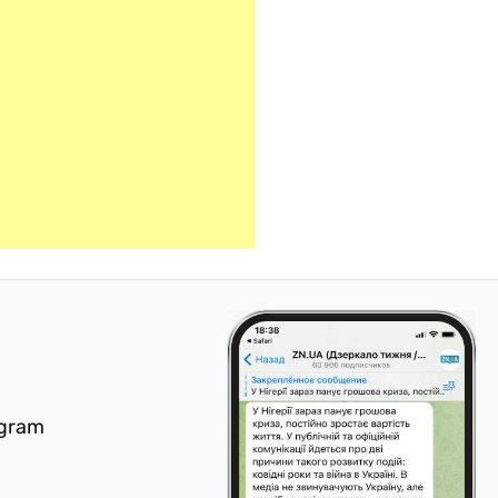
egram