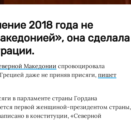
ение 2018 года не
акедонией», она сделала
урации.
еверной Македонии
спровоцировала
Грецией даже не приняв присяги,
пишет
яги в парламенте страны Гордана
яется первой женщиной-президентом страны,
 записано в конституции, «Северной