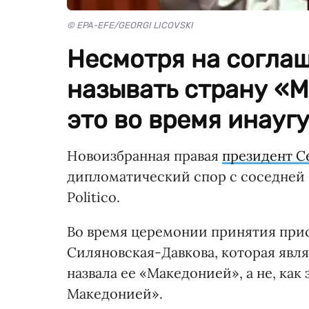
© EPA-EFE/GEORGI LICOVSKI
Несмотря на соглаш
называть страну «М
это во время инауг
Новоизбранная правая
президент С
дипломатический спор с соседней 
Politico.
Во время церемонии принятия прис
Силяновская-Давкова, которая явл
назвала ее «Македонией», а не, как
Македонией».