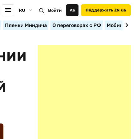
RU
Войти
Аа
Поддержать ZN.ua
Пленки Миндича
О переговорах с РФ
Мобилизация
ОНИИ
Й