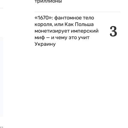
триллионы
«1670»: фантомное тело
короля, или Как Польша
3
монетизирует имперский
миф — и чему это учит
Украину