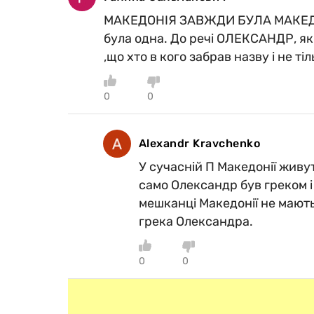
МАКЕДОНІЯ ЗАВЖДИ БУЛА МАКЕДОНІ
була одна. До речі ОЛЕКСАНДР, як
,що хто в кого забрав назву і не ті
0
0
Alexandr Kravchenko
У сучасній П Македонії живу
само Олександр був греком і 
мешканці Македонії не мають н
грека Олександра.
0
0