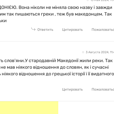
13 Мая 2024, 11:
ЄЮ. Вона ніколи не міняла свою назву і завжди
им так пишаються греки , теж був македонцем. Так
льки
Ответить
Цитировать
Пожаловать
3 Августа 2024, 11:
ть слов'яни.У стародавній Македонії жили реки. Так
не мав ніякого відношення до словян, як і сучасні
іякого відношення до грецької історії і її видатного
Цитировать
Пожаловать