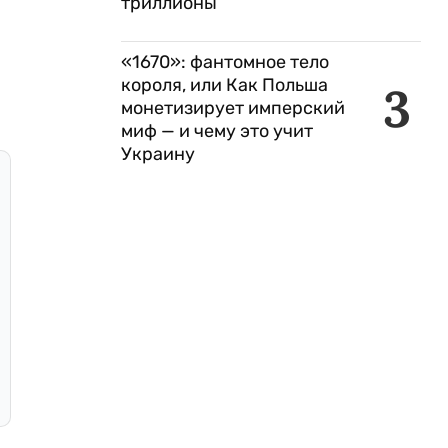
триллионы
«1670»: фантомное тело
короля, или Как Польша
3
монетизирует имперский
миф — и чему это учит
Украину