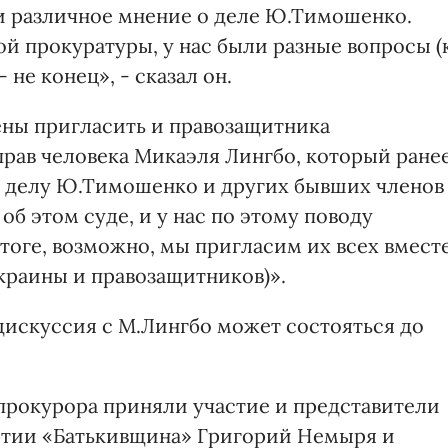
и различное мнение о деле Ю.Тимошенко.
 прокуратуры, у нас были разные вопросы (
 не конец», - сказал он.
рены пригласить и правозащитника
прав человека Микаэля Лингбо, который ране
о делу Ю.Тимошенко и других бывших членов
об этом суде, и у нас по этому поводу
тоге, возможно, мы пригласим их всех вмест
краины и правозащитников)».
дискуссия с М.Лингбо может состояться до
нпрокурора приняли участие и представители
артии «Батькивщина» Григорий Немыря и