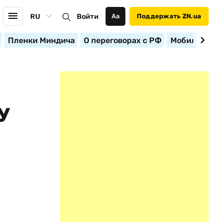
RU
Войти
Аа
Поддержать ZN.ua
Пленки Миндича
О переговорах с РФ
Мобилизация
У