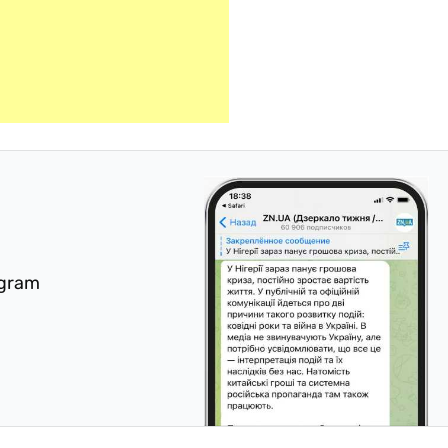
egram