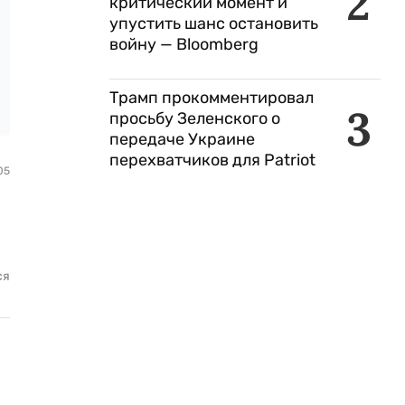
2
критический момент и
упустить шанс остановить
войну — Bloomberg
Трамп прокомментировал
3
просьбу Зеленского о
передаче Украине
перехватчиков для Patriot
05
ся