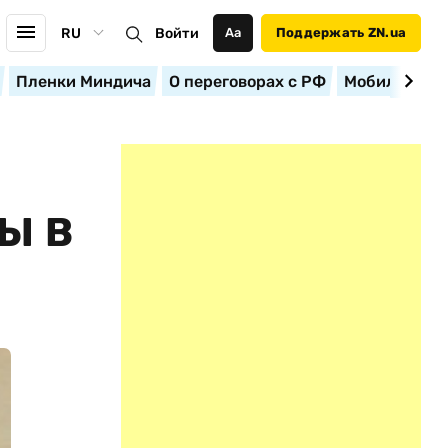
RU
Войти
Аа
Поддержать ZN.ua
Пленки Миндича
О переговорах с РФ
Мобилизация
Ы В