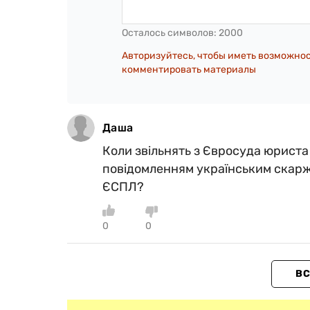
Осталось символов:
2000
Авторизуйтесь, чтобы иметь возможно
комментировать материалы
Даша
Коли звільнять з Євросуда юриста
повідомленням українським скаржн
ЄСПЛ?
0
0
ВС