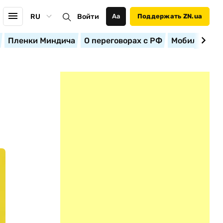
RU
Войти
Аа
Поддержать ZN.ua
Пленки Миндича
О переговорах с РФ
Мобилизация