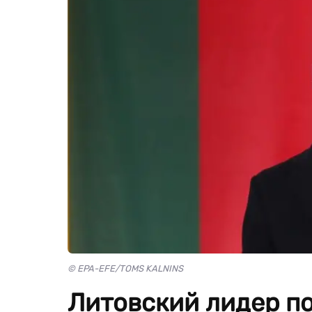
© EPA-EFE/TOMS KALNINS
Литовский лидер п