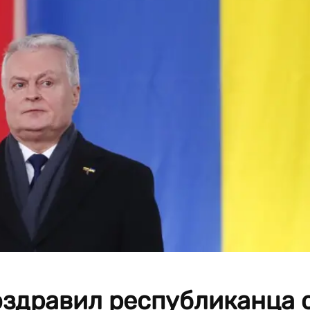
оздравил республиканца 