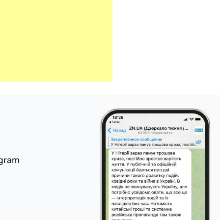
egram