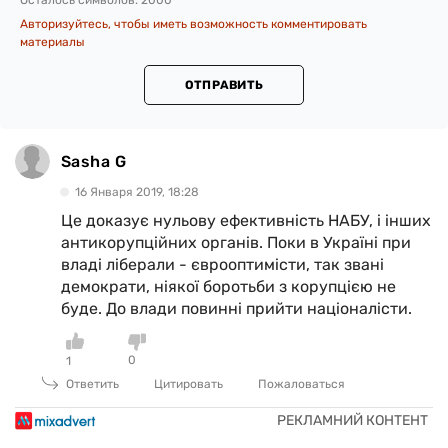
Осталось символов:
2000
Авторизуйтесь, чтобы иметь возможность комментировать
материалы
ОТПРАВИТЬ
Sasha G
16 Января 2019, 18:28
Це доказує нульову ефективність НАБУ, і інших
антикорупційних органів. Поки в Україні при
владі ліберали - єврооптимісти, так звані
демократи, ніякої боротьби з корупцією не
буде. До влади повинні прийти націоналісти.
0
1
Ответить
Цитировать
Пожаловаться