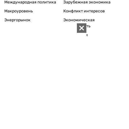
Международная политика
Зарубежная экономика
Макроуровень
Конфликт интересов
Энергорынок
Экономическая
безопасность
Приватизация
Персоналии
Экономика регионов
Социум
Наука
История
Технологии
Круг семьи
Среда обитания
Туризм
Церковь
Собственность
Культура
Использование материалов «ZN.UA» разрешается при
условии ссылки на «ZN.UA».
Для интернет-изданий обязательна прямая, открытая для
поисковых систем, гиперссылка в первом абзаце на
конкретный материал.