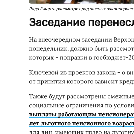
Рада 2 марта рассмотрит ряд важных законопроек
Заседание перенесл
На внеочередном заседании Верхоно
понедельник, должно быть рассмотр
которых - поправки в госбюджет-20
Ключевой из проектов закона - о в
от принятия которого зависит кре
Также будут рассмотрены смежные
социальные ограничения по услов
выплаты работающим пенсионер
лет льготного пенсионного возра
для лиц, имеющих право на льготн