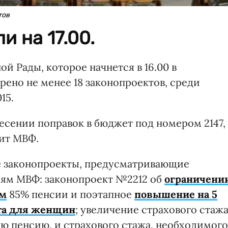
тов
и на 17.00.
й Рады, которое начнется в 16.00 в
ено не менее 18 законопроектов, среди
15.
несении поправок в бюджет под номером 2147,
дит МВФ.
 законопроекты, предусматривающие
иям МВФ: законопроект №2212 об
ограничени
ам
85% пенсии и поэтапное
повышение на 5
ста для женщин
; увеличение страхового стаж
ую пенсию, и страхового стажа, необходимого