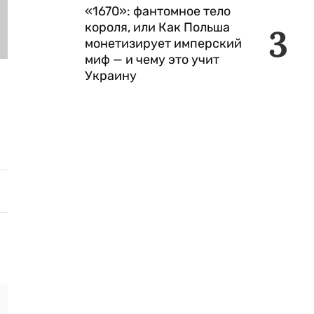
«1670»: фантомное тело
короля, или Как Польша
3
монетизирует имперский
миф — и чему это учит
Украину