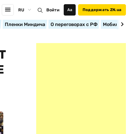
RU
Войти
Аа
Поддержать ZN.ua
Пленки Миндича
О переговорах с РФ
Мобилизация
Т
Е