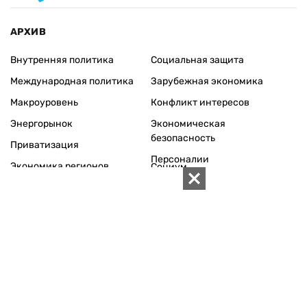
АРХИВ
Внутренняя политика
Социальная защита
Международная политика
Зарубежная экономика
Макроуровень
Конфликт интересов
Энергорынок
Экономическая
безопасность
Приватизация
Персоналии
Экономика регионов
Социум
Наука
История
Технологии
Круг семьи
Среда обитания
Туризм
Церковь
Собственность
Культура