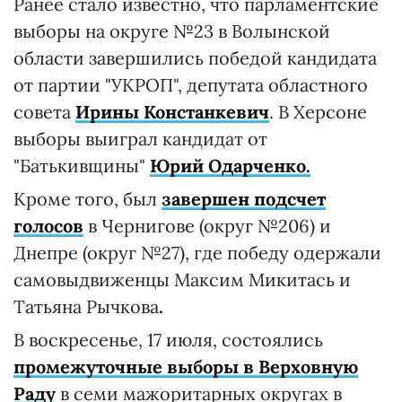
Ранее стало известно, что парламентские
выборы на округе №23 в Волынской
области завершились победой кандидата
от партии "УКРОП", депутата областного
совета
Ирины Констанкевич
. В Херсоне
выборы выиграл кандидат от
"Батькивщины"
Юрий Одарченко.
Кроме того, был
завершен подсчет
голосов
в Чернигове (округ №206) и
Днепре (округ №27), где победу одержали
самовыдвиженцы
Максим Микитась и
Татьяна Рычкова
.
В воскресенье, 17 июля, состоялись
промежуточные выборы в Верховную
Раду
в семи мажоритарных округах в