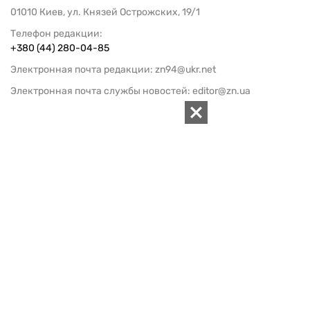
01010 Киев, ул. Князей Острожских, 19/1
Телефон редакции:
+380 (44) 280-04-85
Электронная почта редакции:
zn94@ukr.net
Электронная почта службы новостей:
editor@zn.ua
СОЦСЕТИ
ПОДДЕРЖАТЬ ZN.UA
Поддержать независимую
журналистику!
ЗЕРКАЛО НЕДЕЛИ
не подводим с 1994-го года