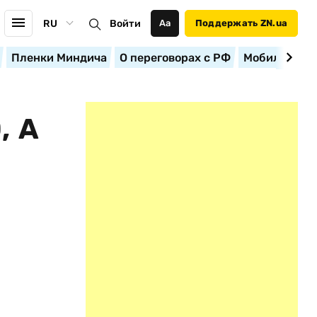
RU
Войти
Аа
Поддержать ZN.ua
Пленки Миндича
О переговорах с РФ
Мобилизация
, А