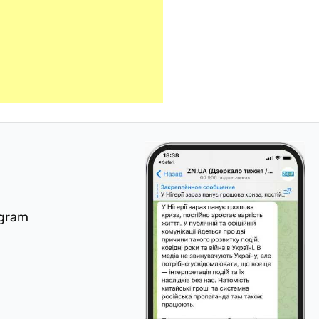
egram