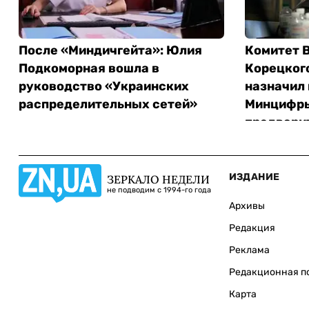
После «Миндичгейта»: Юлия
Комитет В
Подкоморная вошла в
Корецкого
руководство «Украинских
назначил 
распределительных сетей»
Минцифры
предвари
ИЗДАНИЕ
ЗЕРКАЛО НЕДЕЛИ
не подводим с 1994-го года
Архивы
Редакция
Реклама
Редакционная п
Карта