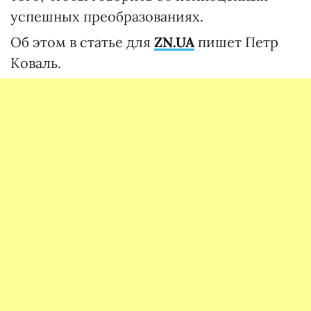
успешных преобразованиях.
Об этом в статье для
ZN.UA
пишет Петр
Коваль.