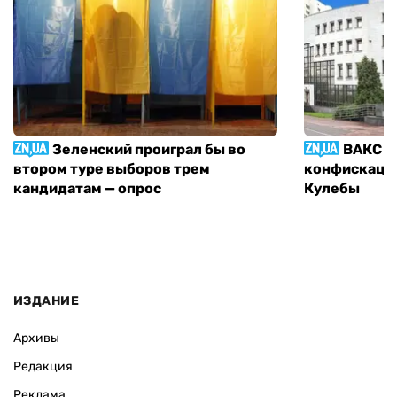
Зеленский проиграл бы во
ВАКС р
втором туре выборов трем
конфискации
кандидатам — опрос
Кулебы
ИЗДАНИЕ
Архивы
Редакция
Реклама