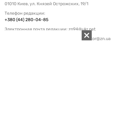
01010 Киев, ул. Князей Острожских, 19/1
Телефон редакции:
+380 (44) 280-04-85
Электронная почта редакции:
zn94@ukr.net
Электронная почта службы новостей:
editor@zn.ua
СОЦСЕТИ
ПОДДЕРЖАТЬ ZN.UA
Поддержать независимую
журналистику!
ЗЕРКАЛО НЕДЕЛИ
не подводим с 1994-го года
АРХИВ