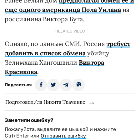
Ранее Белый дом
предполагал обмен ее и
еще одного американца Пола Уилана
на
россиянина Виктора Бута.
RELATED VIDEO
Однако, по данным СМИ, Россия
требует
добавить в список обмена
убийцу
Зелимхана Хангошвили
Виктора
Красикова
.
Поделиться
Подготовил/ла Никита Ткаченко
Заметили ошибку?
Пожалуйста, выделите ее мышкой и нажмите
Ctrl+Enter или
Отправить ошибку