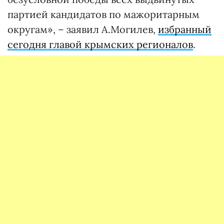
партией кандидатов по мажоритарным
округам», – заявил А.Могилев,
избранный
сегодня главой крымских регионалов
.