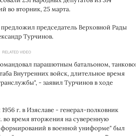
й во вторник, 25 марта.
т предложил председатель Верховной Рады
лександр Турчинов.
RELATED VIDEO
омандовал парашютным батальоном, танково
таба Внутренних войск, длительное время
ранслужбы", - заявил Турчинов в ходе
1956 г. в Изяславе - генерал-полковник
г. во время вторжения на суверенную
 формирований в военной униформе" был