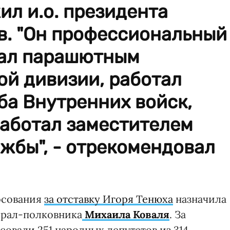
л и.о. президента
в. "Он профессиональный
ал парашютным
ой дивизии, работал
ба Внутренних войск,
работал заместителем
жбы", - отрекомендовал
осования
за отставку Игоря Тенюха
назначила
нерал-полковника
Михаила Коваля
. За
овали 251 народных депутатов из 314