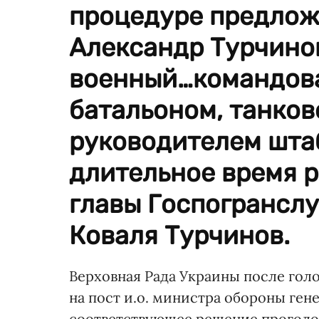
процедуре предложи
Александр Турчино
военный…командов
батальоном, танков
руководителем шта
длительное время 
главы Госпогранслу
Коваля Турчинов.
Верховная Рада Украины после гол
на пост и.о. министра обороны ге
соответствующее решение проголос