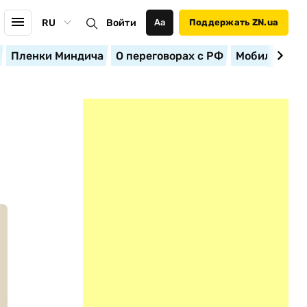
RU
Войти
Аа
Поддержать ZN.ua
Пленки Миндича
О переговорах с РФ
Мобилизация