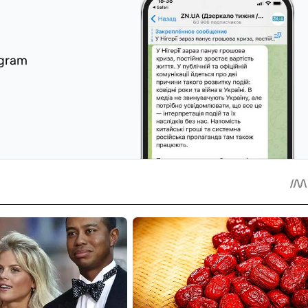
egram