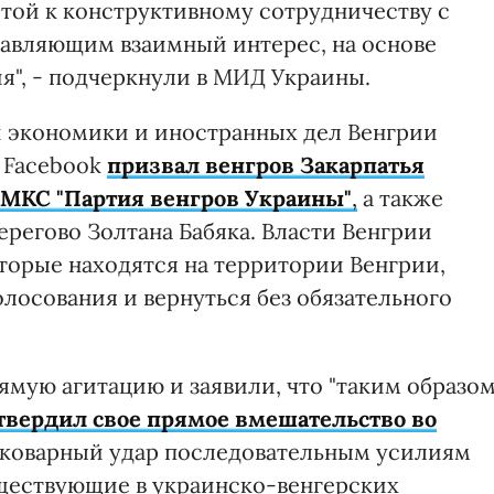
ытой к конструктивному сотрудничеству с
тавляющим взаимный интерес, на основе
", - подчеркнули в МИД Украины.
й экономики и иностранных дел Венгрии
в Facebook
призвал венгров Закарпатья
КМКС "Партия венгров Украины"
,
а также
регово Золтана Бабяка. Власти Венгрии
торые находятся на территории Венгрии,
олосования и вернуться без обязательного
ямую агитацию и заявили, что "таким образо
твердил свое прямое вмешательство во
 коварный удар последовательным усилиям
ществующие в украинско-венгерских