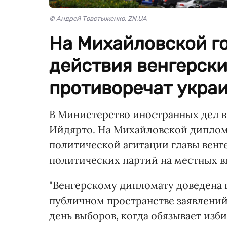
© Андрей Товстыженко, ZN.UA
На Михайловской го
действия венгерск
противоречат укра
В Министерство иностранных дел в
Ийдярто. На Михайловской диплома
политической агитации главы венг
политических партий на местных вы
"Венгерскому дипломату доведена
публичном пространстве заявлени
день выборов, когда обязывает изб