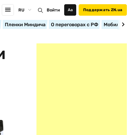
RU
Войти
Аа
Поддержать ZN.ua
Пленки Миндича
О переговорах с РФ
Мобилизация
И