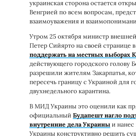
украинская сторона остается откр
Венгрией по всем вопросам, предс
взаимоуважения и взаимопонимания
Утром 25 октября министр внешне
Петер Сийярто на своей странице 
поддержать на местных выборах 
действующего городского голову Бе
разрешили жителям Закарпатья, ко
пересечь границу с Украиной для г
двухнедельного карантина.
В МИД Украины это оценили как пр
официальный
Будапешт нагло под
внутренние дела Украины
и нанес
Украины конструктивно решить су