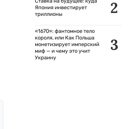
Ставка на будущее: куда
2
Япония инвестирует
триллионы
«1670»: фантомное тело
короля, или Как Польша
3
монетизирует имперский
миф — и чему это учит
Украину