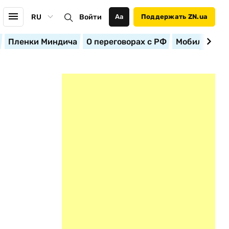
RU
Войти
Аа
Поддержать ZN.ua
Пленки Миндича
О переговорах с РФ
Мобилизация