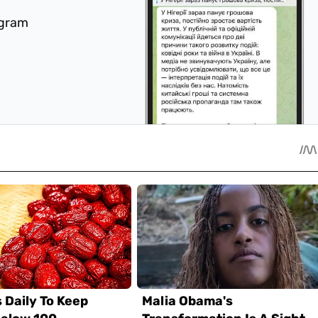
egram