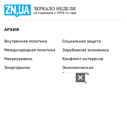
ЗЕРКАЛО НЕДЕЛИ
не подводим с 1994-го года
АРХИВ
Внутренняя политика
Социальная защита
Международная политика
Зарубежная экономика
Макроуровень
Конфликт интересов
Энергорынок
Экономическая
безопасность
Приватизация
Персоналии
Экономика регионов
Социум
Наука
История
Технологии
Круг семьи
Среда обитания
Туризм
Церковь
Собственность