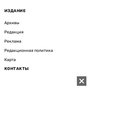
ИЗДАНИЕ
Архивы
Редакция
Реклама
Редакционная политика
Карта
КОНТАКТЫ
01010 Киев, ул. Князей Острожских, 19/1
Телефон редакции:
+380 (44) 280-04-85
Электронная почта редакции:
zn94@ukr.net
Электронная почта службы новостей:
editor@zn.ua
СОЦСЕТИ