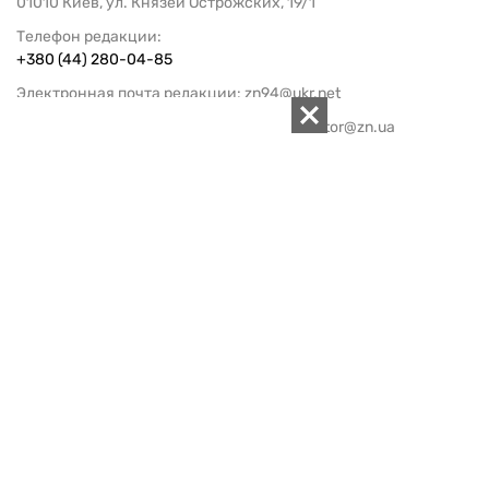
01010 Киев, ул. Князей Острожских, 19/1
Телефон редакции:
+380 (44) 280-04-85
Электронная почта редакции:
zn94@ukr.net
Электронная почта службы новостей:
editor@zn.ua
СОЦСЕТИ
ПОДДЕРЖАТЬ ZN.UA
Поддержать независимую
журналистику!
ЗЕРКАЛО НЕДЕЛИ
не подводим с 1994-го года
АРХИВ