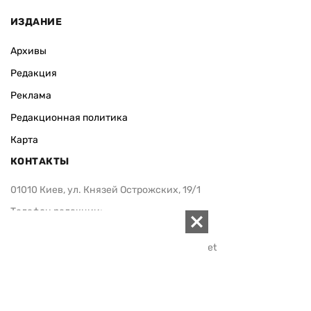
ИЗДАНИЕ
Архивы
Редакция
Реклама
Редакционная политика
Карта
КОНТАКТЫ
01010 Киев, ул. Князей Острожских, 19/1
Телефон редакции:
+380 (44) 280-04-85
Электронная почта редакции:
zn94@ukr.net
Электронная почта службы новостей:
editor@zn.ua
СОЦСЕТИ