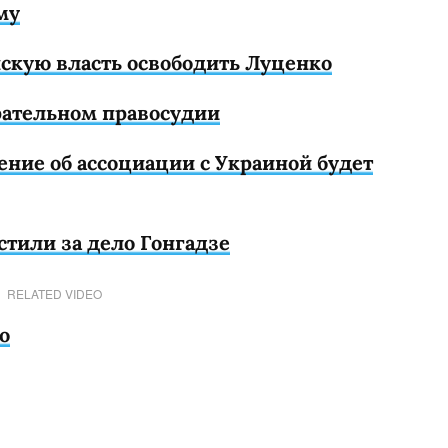
му
скую власть освободить Луценко
рательном правосудии
шение об ассоциации с Украиной будет
стили за дело Гонгадзе
RELATED VIDEO
о