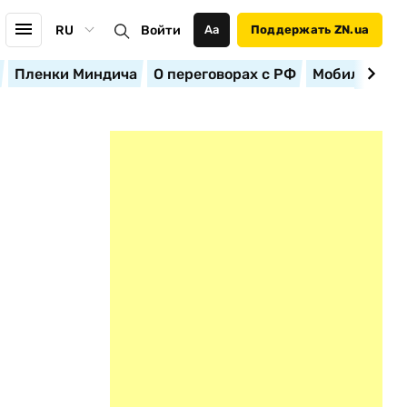
RU
Войти
Аа
Поддержать ZN.ua
Пленки Миндича
О переговорах с РФ
Мобилизация