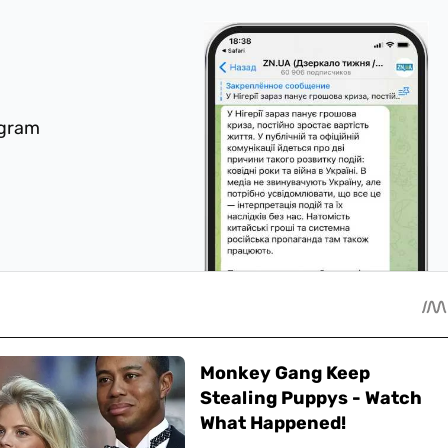
egram