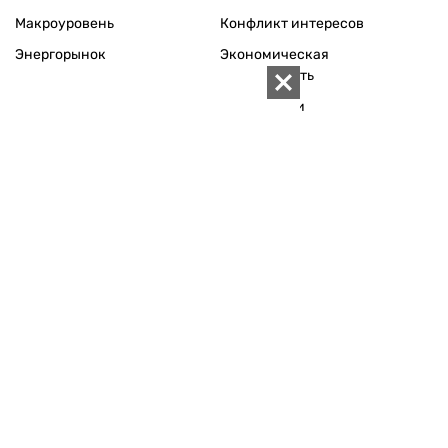
Макроуровень
Конфликт интересов
Энергорынок
Экономическая
безопасность
Приватизация
Персоналии
Экономика регионов
Социум
Наука
История
Технологии
Круг семьи
Среда обитания
Туризм
Церковь
Собственность
Культура
Использование материалов «ZN.UA» разрешается при
условии ссылки на «ZN.UA».
Для интернет-изданий обязательна прямая, открытая для
поисковых систем, гиперссылка в первом абзаце на
конкретный материал.