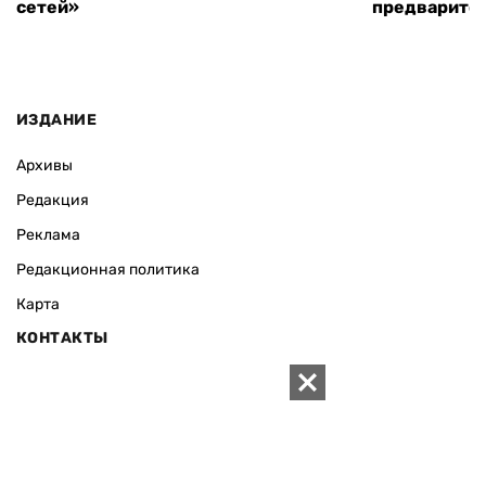
сетей»
предварите
ИЗДАНИЕ
Архивы
Редакция
Реклама
Редакционная политика
Карта
КОНТАКТЫ
01010 Киев, ул. Князей Острожских, 19/1
Телефон редакции:
+380 (44) 280-04-85
Электронная почта редакции:
zn94@ukr.net