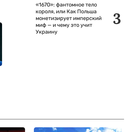
«1670»: фантомное тело
короля, или Как Польша
3
монетизирует имперский
миф — и чему это учит
Украину