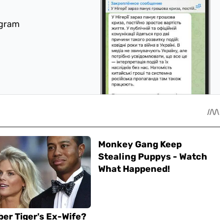
egram