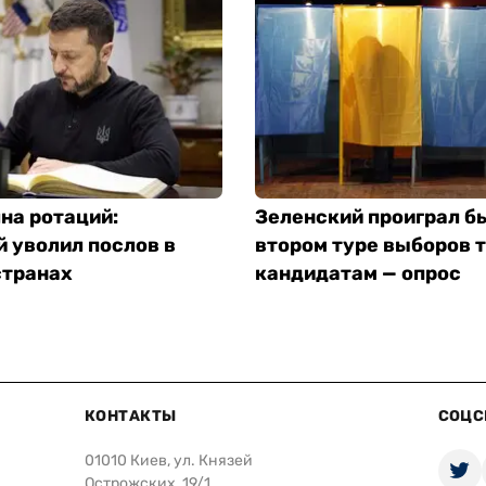
на ротаций:
Зеленский проиграл б
 уволил послов в
втором туре выборов 
странах
кандидатам — опрос
КОНТАКТЫ
СОЦС
01010 Киев, ул. Князей
Острожских, 19/1