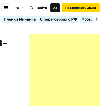
RU
Войти
Аа
Поддержать ZN.ua
Пленки Миндича
О переговорах с РФ
Мобилизация
В-