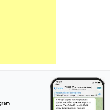
egram