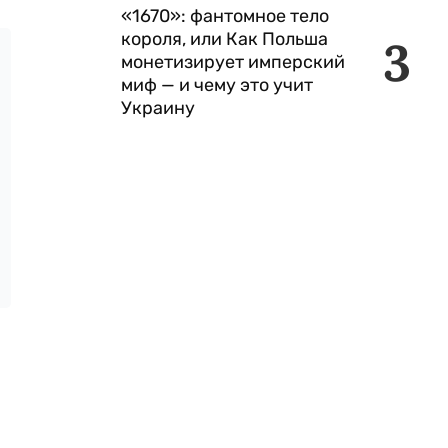
«1670»: фантомное тело
короля, или Как Польша
3
монетизирует имперский
миф — и чему это учит
Украину