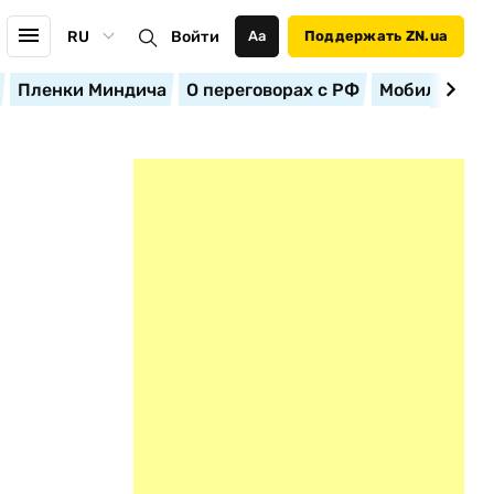
RU
Войти
Аа
Поддержать ZN.ua
Пленки Миндича
О переговорах с РФ
Мобилизация