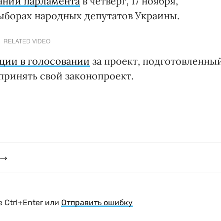
ании парламента
в четверг, 17 ноября,
выборах народных депутатов Украины.
RELATED VIDEO
ции в голосовании
за проект, подготовленны
принять свой законопроект.
 Ctrl+Enter или
Отправить ошибку