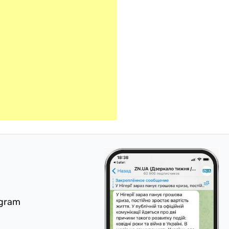
egram