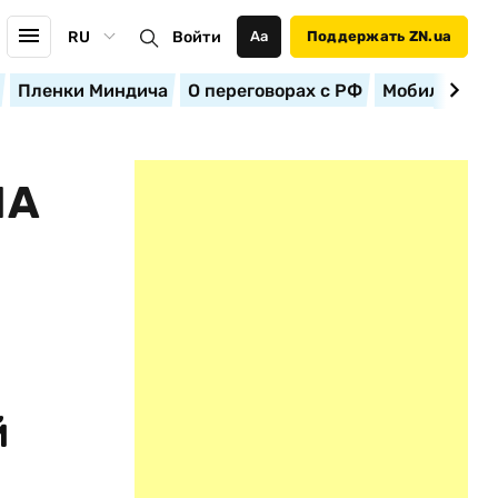
RU
Войти
Аа
Поддержать ZN.ua
Пленки Миндича
О переговорах с РФ
Мобилизация
ЛА
й