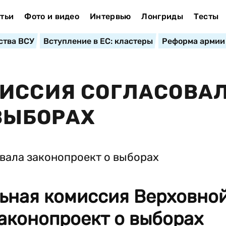
тьи
Фото и видео
Интервью
Лонгриды
Тесты
ства ВСУ
Вступление в ЕС: кластеры
Реформа армии
МИССИЯ СОГЛАСОВА
ВЫБОРАХ
ьная комиссия Верховно
аконопроект о выборах