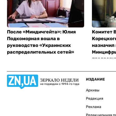
После «Миндичгейта»: Юлия
Комитет В
Подкоморная вошла в
Корецкого
руководство «Украинских
назначил 
распределительных сетей»
Минцифры
предвари
ИЗДАНИЕ
ЗЕРКАЛО НЕДЕЛИ
не подводим с 1994-го года
Архивы
Редакция
Реклама
Редакционная п